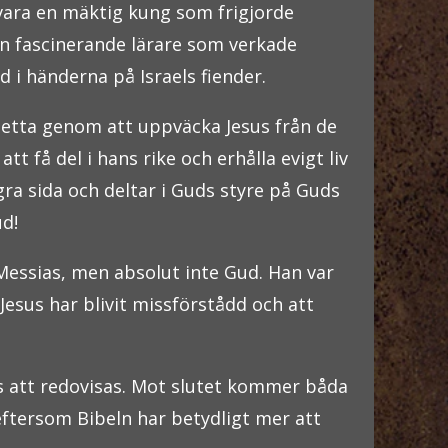
 vara en mäktig kung som frigjorde
 en fascinerande lärare som verkade
 i händerna på Israels fiender.
 detta genom att uppväcka Jesus från de
 få del i hans rike och erhålla evigt liv
gra sida och deltar i Guds styre på Guds
ud!
Messias, men absolut inte Gud. Han var
Jesus har blivit missförstådd och att
s att redovisas. Mot slutet kommer båda
ftersom Bibeln har betydligt mer att