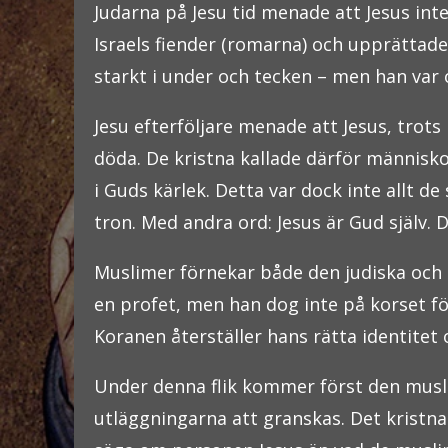
Judarna på Jesu tid menade att Jesus int
Israels fiender (romarna) och upprättade 
starkt i under och tecken – men han var 
Jesu efterföljare menade att Jesus, trot
döda. De kristna kallade därför människor
i Guds kärlek. Detta var dock inte allt d
tron. Med andra ord: Jesus är Gud själv.
Muslimer förnekar både den judiska och d
en profet, men han dog inte på korset fö
Koranen återställer hans rätta identitet
Under denna flik kommer först den musli
utläggningarna att granskas. Det kristn