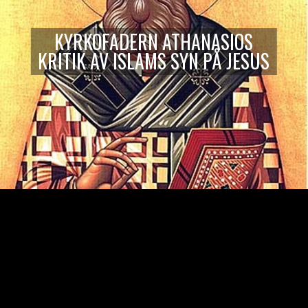
KYRKOFADERN ATHANASIOS
KRITIK AV ISLAMS SYN PÅ JESUS