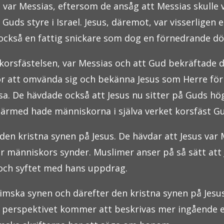
e var Messias, eftersom de ansåg att Messias skulle
Guds styre i Israel. Jesus, däremot, var visserligen
också en fattig snickare som dog en förnedrande död
s korsfästelsen, var Messias och att Gud bekräftade
 att omvända sig och bekänna Jesus som Herre för att
e sa. De hävdade också att Jesus nu sitter på Guds hö
 Därmed hade människorna i själva verket korsfäst G
en kristna synen på Jesus. De hävdar att Jesus var 
r människors synder. Muslimer anser på så sätt att 
 och syftet med hans uppdrag.
mska synen och därefter den kristna synen på Jesu
a perspektivet kommer att beskrivas mer ingående e