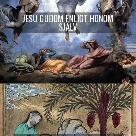
JESU GUDOM ENLIGT HONOM
SJÄLV