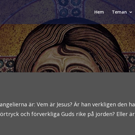
Hem
Teman
ngelierna är: Vem är Jesus? Är han verkligen den ha
förtryck och förverkliga Guds rike på jorden? Eller 