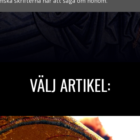
mska skrifterna har att säga om honom.
VÄLJ ARTIKEL: