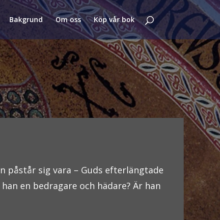
Bakgrund
Om oss
Köp vår bok
n påstår sig vara – Guds efterlängtade
är han en bedragare och hädare? Är han