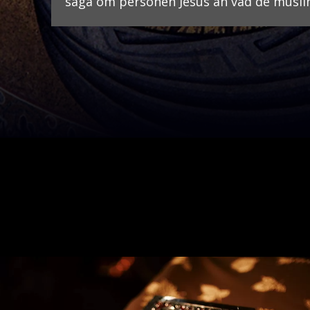
säga om personen Jesus än vad de musli