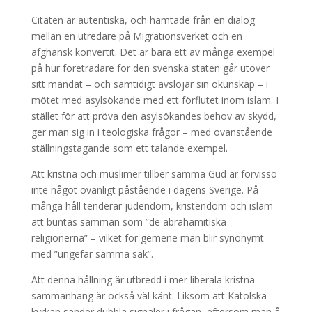
Citaten är autentiska, och hämtade från en dialog
mellan en utredare på Migrationsverket och en
afghansk konvertit. Det är bara ett av många exempel
på hur företrädare för den svenska staten går utöver
sitt mandat – och samtidigt avslöjar sin okunskap – i
mötet med asylsökande med ett förflutet inom islam. I
stället för att pröva den asylsökandes behov av skydd,
ger man sig in i teologiska frågor – med ovanstående
ställningstagande som ett talande exempel.
Att kristna och muslimer tillber samma Gud är förvisso
inte något ovanligt påstående i dagens Sverige. På
många håll tenderar judendom, kristendom och islam
att buntas samman som ”de abrahamitiska
religionerna” – vilket för gemene man blir synonymt
med ”ungefär samma sak”.
Att denna hållning är utbredd i mer liberala kristna
sammanhang är också väl känt. Liksom att Katolska
kyrkan sänder dubbla signaler i frågan, eftersom man å