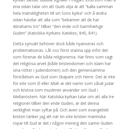
ena sidan talar om att Guds vilja är att ”kalla samman
hela mänskligheten till sin Sons kyrka” och å andra
sidan hävdar att alla som ”bekänner att de har
Abrahams tro” tillber ”den ende och barmhärtige
Guden” (Katolska Kyrkans Katekes, 845, 841).
Detta synsätt behöver dock både nyanseras och
problematiseras. Låt oss först stanna upp inför det
som förenar de båda religionerna. Här finns som sagt
det religiösa arvet (både kristendomen och islam har
sina rötter i judendomen) och den gemensamma
förståelsen av Gud som Skapare och Herre. Det är inte
för inte som El eller Allah är det namn som såväl judar
och kristna som muslimer använder om Gud i
Mellanöstern. När Katolska kyrkan talar om att alla tre
religioner tillber den ende Guden, är det denna
verklighet man syftar på. Och även som evangeliskt
kristen tänker jag att när en icke-kristen människa
ropar till Gud är det i någon mening den sanne Guden