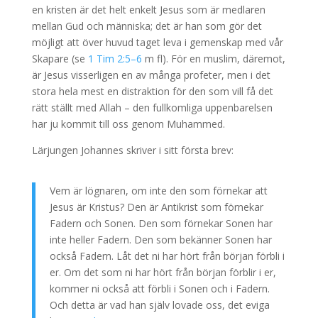
en kristen är det helt enkelt Jesus som är medlaren
mellan Gud och människa; det är han som gör det
möjligt att över huvud taget leva i gemenskap med vår
Skapare (se
1 Tim 2:5–6
m fl). För en muslim, däremot,
är Jesus visserligen en av många profeter, men i det
stora hela mest en distraktion för den som vill få det
rätt ställt med Allah – den fullkomliga uppenbarelsen
har ju kommit till oss genom Muhammed.
Lärjungen Johannes skriver i sitt första brev:
Vem är lögnaren, om inte den som förnekar att
Jesus är Kristus? Den är Antikrist som förnekar
Fadern och Sonen. Den som förnekar Sonen har
inte heller Fadern. Den som bekänner Sonen har
också Fadern. Låt det ni har hört från början förbli i
er. Om det som ni har hört från början förblir i er,
kommer ni också att förbli i Sonen och i Fadern.
Och detta är vad han själv lovade oss, det eviga