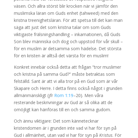
väsen. Och allra störst blir krocken när vi jämför den
muslimska läran om Guds enhet (tahweed) med den
kristna treenighetsläran. För att spetsa till det kan man
säga att just det som kristna talar om som Guds
viktigaste frälsningshandling – inkarnationen, då Guds
Son blev människa och dog och uppstod för vår skull –
för en muslim är detsamma som hädelse. Det största
för en kristen är alltså det värsta för en muslim!
Konkret innebär också detta att frågan ”tror muslimer
och kristna på samma Gud?” måste betraktas som
felställd. Sant är att vi alla tror på en Gud som är vår
Skapare och Herre. I detta finns också något i grunden
allmänmänskligt (jfr
Rom 1:19
–20). Men våra
resterande beskrivningar av Gud är så olika att de
omöjligt kan hänföras till en och samma gudom.
Och ännu viktigare: Det som kännetecknar
kristendomen är i grunden inte vad vi har för syn på
Gud i allmänhet, utan vad vi har för syn på
Kristus
. För