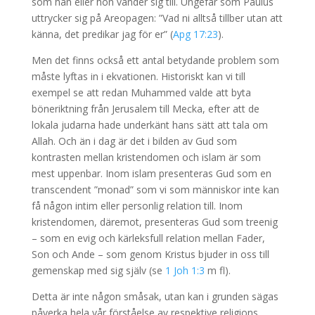
som han eller hon vänder sig till. Ungefär som Paulus
uttrycker sig på Areopagen: ”Vad ni alltså tillber utan att
känna, det predikar jag för er” (
Apg 17:23
).
Men det finns också ett antal betydande problem som
måste lyftas in i ekvationen. Historiskt kan vi till
exempel se att redan Muhammed valde att byta
böneriktning från Jerusalem till Mecka, efter att de
lokala judarna hade underkänt hans sätt att tala om
Allah. Och än i dag är det i bilden av Gud som
kontrasten mellan kristendomen och islam är som
mest uppenbar. Inom islam presenteras Gud som en
transcendent ”monad” som vi som människor inte kan
få någon intim eller personlig relation till. Inom
kristendomen, däremot, presenteras Gud som treenig
– som en evig och kärleksfull relation mellan Fader,
Son och Ande – som genom Kristus bjuder in oss till
gemenskap med sig själv (se
1 Joh 1:3
m fl).
Detta är inte någon småsak, utan kan i grunden sägas
påverka hela vår förståelse av respektive religions