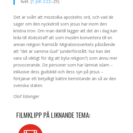
livet. (
1 Joh 2:22
–25)
Det är svårt att misstolka apostelns ord, och vad de
säger om den nyckelroll som Jesus har inom den
kristna tron. Om man därtill lägger att det än i dag kan
leda till dödsstraff att som muslim konvertera till en
annan religion framstår Migrationsverkets påstående
att ”det är samma Gud” (underförstått: hur kan det
vara så viktigt för dig att byta religion?) som ännu mer
provocerande. De personer som har lämnat islam –
inklusive dess gudsbild och dess syn på Jesus –
förtjänar ett betydligt bättre bemötande än så av den
svenska staten.
Olof Edsinger
FILMKLIPP PÅ LIKNANDE TEMA: