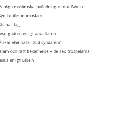
Vanliga muslimska invändningar mot Bibeln
Syndafallet inom islam
Sharia idag
Jesu gudom enligt apostlarna
Älskar eller hatar Gud syndaren?
Islam och rätt bekännelse – de sex trospelarna
Jesus enligt Bibeln