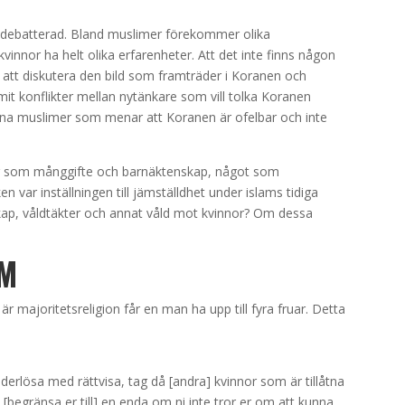
debatterad. Bland muslimer förekommer olika
vinnor ha helt olika erfarenheter. Att det inte finns någon
av att diskutera den bild som framträder i Koranen och
it konflikter mellan nytänkare som vill tolka Koranen
rogna muslimer som menar att Koranen är ofelbar och inte
r som månggifte och barnäktenskap, något som
var inställningen till jämställdhet under islams tidiga
kap, våldtäkter och annat våld mot kvinnor? Om dessa
AM
 är majoritetsreligion får en man ha upp till fyra fruar. Detta
derlösa med rättvisa, tag då [andra] kvinnor som är tillåtna
men [begränsa er till] en enda om ni inte tror er om att kunna