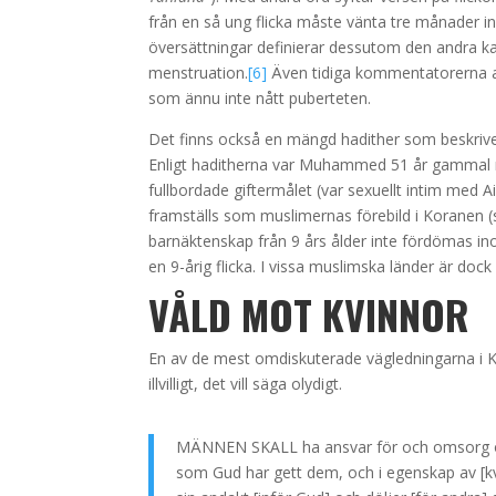
från en så ung flicka måste vänta tre månader inna
översättningar definierar dessutom den andra ka
menstruation.
[6]
Även tidiga kommentatorerna av
som ännu inte nått puberteten.
Det finns också en mängd hadither som beskriv
Enligt haditherna var Muhammed 51 år gammal n
fullbordade giftermålet (var sexuellt intim med A
framställs som muslimernas förebild i Koranen (
barnäktenskap från 9 års ålder inte fördömas inom
en 9-årig flicka. I vissa muslimska länder är doc
VÅLD MOT KVINNOR
En av de mest omdiskuterade vägledningarna i Ko
illvilligt, det vill säga olydigt.
MÄNNEN SKALL ha ansvar för och omsorg om
som Gud har gett dem, och i egenskap av [kv