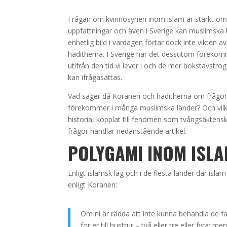
Frågan om kvinnosynen inom islam är starkt om
uppfattningar och även i Sverige kan muslimska k
enhetlig bild i vardagen förtar dock inte vikten 
haditherna. I Sverige har det dessutom förekomm
utifrån den tid vi lever i och de mer bokstavst
kan ifrågasättas.
Vad säger då Koranen och haditherna om frågo
förekommer i många muslimska länder? Och vilken 
historia, kopplat till fenomen som tvångsäktens
frågor handlar nedanstående artikel.
POLYGAMI INOM ISL
Enligt islamsk lag och i de flesta länder där islam
enligt Koranen:
Om ni är rädda att inte kunna behandla de fa
för er till hustrur – två eller tre eller fyra; 