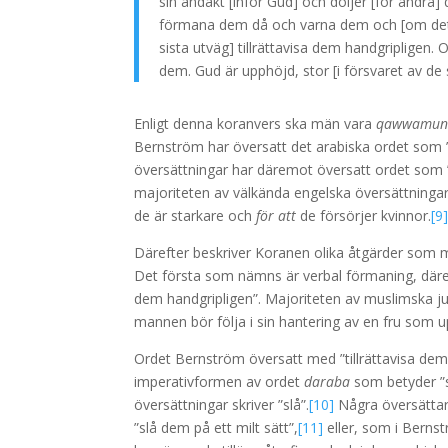
sin andakt [inför Gud] och döljer [för andra]
förmana dem då och varna dem och [om detta 
sista utväg] tillrättavisa dem handgripligen
dem. Gud är upphöjd, stor [i försvaret av de 
Enligt denna koranvers ska män vara
qawwamu
Bernström har översatt det arabiska ordet som 
översättningar har däremot översatt ordet som ”h
majoriteten av välkända engelska översättning
de är starkare och
för att
de försörjer kvinnor.
[9
Därefter beskriver Koranen olika åtgärder som män 
Det första som nämns är verbal förmaning, däref
dem handgripligen”. Majoriteten av muslimska ju
mannen bör följa i sin hantering av en fru som uppv
Ordet Bernström översatt med ”tillrättavisa dem
imperativformen av ordet
daraba
som betyder ”sl
översättningar skriver ”slå”.
[10]
Några översättare
”slå dem på ett milt sätt”,
[11]
eller, som i Bernst