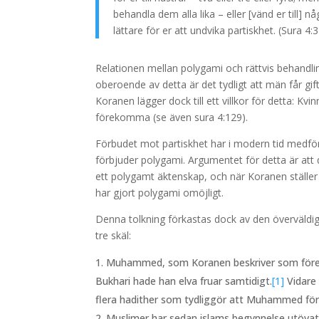
behandla dem alla lika – eller [vänd er till] 
lättare för er att undvika partiskhet. (Sura 4:3
Relationen mellan polygami och rättvis behandli
oberoende av detta är det tydligt att män får gift
Koranen lägger dock till ett villkor för detta: Kv
förekomma (se även sura 4:129).
Förbudet mot partiskhet har i modern tid medför
förbjuder polygami. Argumentet för detta är att d
ett polygamt äktenskap, och när Koranen ställer u
har gjort polygami omöjligt.
Denna tolkning förkastas dock av den överväldig
tre skäl:
Muhammed, som Koranen beskriver som förebild
Bukhari hade han elva fruar samtidigt.
[1]
Vidare 
flera hadither som tydliggör att Muhammed före
Muslimer har sedan islams begynnelse utövat p