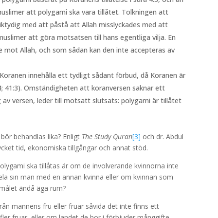
slimer att polygami ska vara tillåtet. Tolkningen att
liktydig med att påstå att Allah misslyckades med att
muslimer att göra motsatsen till hans egentliga vilja. En
else mot Allah, och som sådan kan den inte accepteras av
Koranen innehålla ett tydligt sådant förbud, då Koranen är
114; 41:3). Omständigheten att koranversen saknar ett
v versen, leder till motsatt slutsats: polygami är tillåtet
bör behandlas lika? Enligt
The Study Quran
[3]
och dr. Abdul
cket tid, ekonomiska tillgångar och annat stöd.
lygami ska tillåtas är om de involverande kvinnorna inte
ll dela sin man med en annan kvinna eller om kvinnan som
ermålet ändå äga rum?
rån mannens fru eller fruar såvida det inte finns ett
fler fruar, eller om landet de bor i förbjuder månggifte.