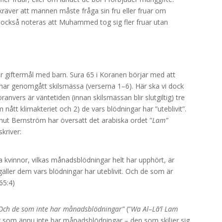
 kräver att mannen måste fråga sin fru eller fruar om
 också noteras att Muhammed tog sig fler fruar utan
rör giftermål med barn. Sura 65 i Koranen börjar med att
 har genomgått skilsmässa (verserna 1–6). Här ska vi dock
anvers är väntetiden (innan skilsmässan blir slutgiltig) tre
nått klimakteriet och 2) de vars blödningar har ”uteblivit”.
t Bernström har översatt det arabiska ordet ”
Lam”
skriver:
 kvinnor, vilkas månadsblödningar helt har upphört, är
äller dem vars blödningar har uteblivit. Och de som är
65:4)
Och de som inte har månadsblödningar”
(”
Wa Al–Lā’ī Lam
or som ännu inte har månadsblödningar – den som skiljer sig