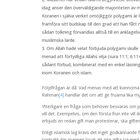
idag anser den överväldigande majoriteten av mu
Koranen i själva verket omöjliggör polygami är 
framföra sitt budskap till den grad att han fått 
sådan tolkning förvandlas alltså till en anklag
muslimska lärde.
Om Allah hade velat förbjuda polygami skulle 
menad att förtydliga Allahs vilja (sura 11:1; 6:
sådant förbud, kombinerat med en enkel läsning a
inom Koranen och islam.
Följdfrågan är då: Vad menas med att kvinnorna 
Rahman
[4]
handlar det om att ge fruarna lika my
Ytterligare en fråga som behöver besvaras om po
vill det. Exempelvis, om den första frun inte vi
erbjuds en redan gift man protesterar, ska gift
Enligt islamisk lag krävs det inget godkännande f
kontrakt där mannen lovat att inte gifta sig med 