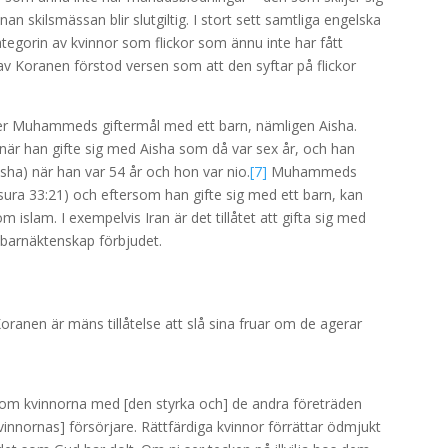
n skilsmässan blir slutgiltig. I stort sett samtliga engelska
tegorin av kvinnor som flickor som ännu inte har fått
 Koranen förstod versen som att den syftar på flickor
er Muhammeds giftermål med ett barn, nämligen Aisha.
är han gifte sig med Aisha som då var sex år, och han
isha) när han var 54 år och hon var nio.
[7]
Muhammeds
sura 33:21) och eftersom han gifte sig med ett barn, kan
 islam. I exempelvis Iran är det tillåtet att gifta sig med
k barnäktenskap förbjudet.
ranen är mäns tillåtelse att slå sina fruar om de agerar
 kvinnorna med [den styrka och] de andra företräden
innornas] försörjare. Rättfärdiga kvinnor förrättar ödmjukt