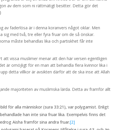
någon av dem som ni rättmätigt besitter. Detta gör det
)
ng av faderlösa är i denna koranvers något oklar. Men
a sig med två, tre eller fyra fruar om de så önskar.
innorna måste behandlas lika och partiskhet får inte
t att vissa muslimer menar att den här versen egentligen
et är omöjligt för en man att behandla flera kvinnor lika i
pp detta villkor är avsikten därför att de ska inse att Allah
ande majoriteten av muslimska lärda. Detta av framför allt
 för alla människor (sura 33:21), var polygamist. Enligt
behandlade han inte sina fruar lika. Exempelvis finns det
drog Aisha framför sina andra fruar.
[2]
olygami baserat på Koranens tillåtelse i sura 4:3, och än