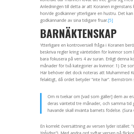
Anledningen till detta är att Koranen ingenstans
hon/de godkänner ytterligare en hustru. Det kan
godkännande av sina tidigare fruar.
[5]
BARNÄKTENSKAP
Ytterligare en kontroversiell fråga i Koranen be
beskriva regler kring väntetiden för kvinnor som
bara fokusera på vers 4 av suran. Enligt denna kor
månader för två kategorier av kvinnor: 1) De som 
Här behöver det dock noteras att Muhammed Knu
felaktigt, då ordet betyder ”inte har”. Bernström 
Om ni tvekar om [vad som gäller] dem av era
deras väntetid tre månader, och samma tid g
havande skall invänta barnets födelse. (Sura 
En korrekt översättning av versen lyder istället: ”
Yaĥiđna”
). Med andra ord syftar versen på flick