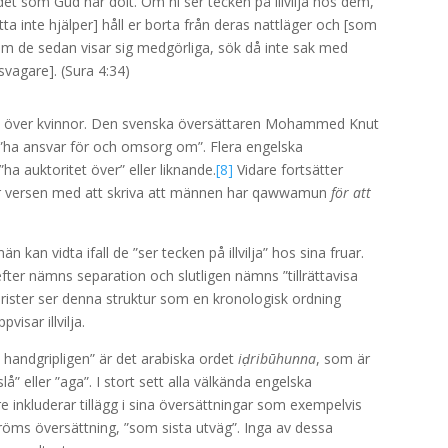
 det som Gud har dolt. Om ni ser tecken på illvilja hos dem,
inte hjälper] håll er borta från deras nattläger och [som
. Om de sedan visar sig medgörliga, sök då inte sak med
svagare]. (Sura 4:34)
n
över kvinnor. Den svenska översättaren Mohammed Knut
”ha ansvar för och omsorg om”. Flera engelska
a auktoritet över” eller liknande.
[8]
Vidare fortsätter
ar versen med att skriva att männen har qawwamun
för att
]
kan vidta ifall de ”ser tecken på illvilja” hos sina fruar.
ter nämns separation och slutligen nämns ”tillrättavisa
rister ser denna struktur som en kronologisk ordning
isar illvilja.
 handgripligen” är det arabiska ordet
iḍribūhunna
, som är
å” eller ”aga”. I stort sett alla välkända engelska
 inkluderar tillägg i sina översättningar som exempelvis
röms översättning, ”som sista utväg”. Inga av dessa