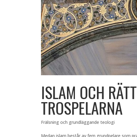
ISLAM OCH RÄTT
TROSPELARNA
Frälsning och grundläggande teologi
Medan islam består av fem grundpelare som prak