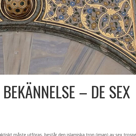
 BEKÄNNELSE – DE SEX
tiskt måste utföras, består den islamiska tron (iman) av sex trospe