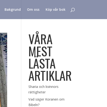
Bakgrund
Om oss
Köp vår bok
VÅRA
MEST
LÄSTA
ARTIKLAR
Sharia och kvinnors
rättigheter
Vad säger Koranen om
Bibeln?